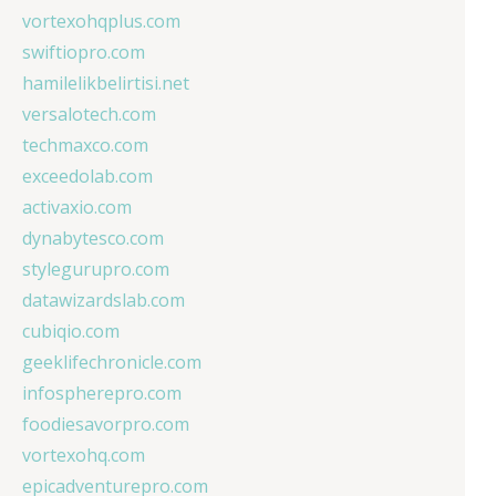
vortexohqplus.com
swiftiopro.com
hamilelikbelirtisi.net
versalotech.com
techmaxco.com
exceedolab.com
activaxio.com
dynabytesco.com
stylegurupro.com
datawizardslab.com
cubiqio.com
geeklifechronicle.com
infospherepro.com
foodiesavorpro.com
vortexohq.com
epicadventurepro.com