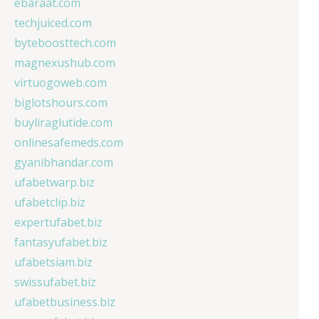
ebaraat.com
techjuiced.com
byteboosttech.com
magnexushub.com
virtuogoweb.com
biglotshours.com
buyliraglutide.com
onlinesafemeds.com
gyanibhandar.com
ufabetwarp.biz
ufabetclip.biz
expertufabet.biz
fantasyufabet.biz
ufabetsiam.biz
swissufabet.biz
ufabetbusiness.biz