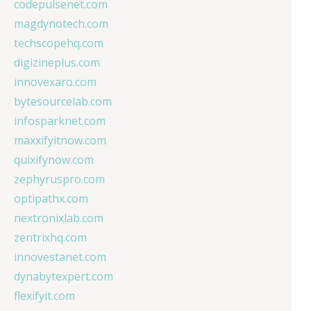
codepulsenet.com
magdynotech.com
techscopehq.com
digizineplus.com
innovexaro.com
bytesourcelab.com
infosparknet.com
maxxifyitnow.com
quixifynow.com
zephyruspro.com
optipathx.com
nextronixlab.com
zentrixhq.com
innovestanet.com
dynabytexpert.com
flexifyit.com