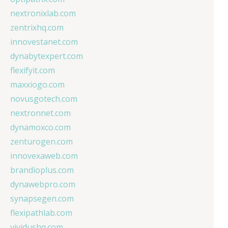
nextronixlab.com
zentrixhq.com
innovestanet.com
dynabytexpert.com
flexifyit.com
maxxiogo.com
novusgotech.com
nextronnet.com
dynamoxco.com
zenturogen.com
innovexaweb.com
brandioplus.com
dynawebpro.com
synapsegen.com
flexipathlab.com
vividushq.com