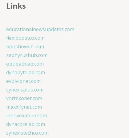
Links
educationalnewsupdates.com
flexiboostco.com
boostioweb.com
zephyrushub.com
optipathlab.com
dynabytelab.com
evolvionet.com
synexisplus.com
vortexonet.com
maxxifynet.com
innovexahub.com
dynacorelab.com
synexistechco.com