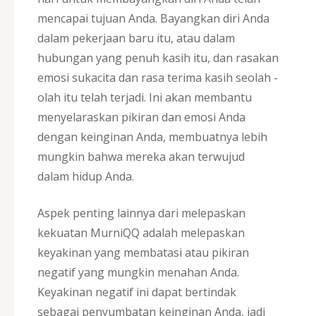
mencapai tujuan Anda. Bayangkan diri Anda
dalam pekerjaan baru itu, atau dalam
hubungan yang penuh kasih itu, dan rasakan
emosi sukacita dan rasa terima kasih seolah -
olah itu telah terjadi. Ini akan membantu
menyelaraskan pikiran dan emosi Anda
dengan keinginan Anda, membuatnya lebih
mungkin bahwa mereka akan terwujud
dalam hidup Anda.
Aspek penting lainnya dari melepaskan
kekuatan MurniQQ adalah melepaskan
keyakinan yang membatasi atau pikiran
negatif yang mungkin menahan Anda.
Keyakinan negatif ini dapat bertindak
sebagai penyumbatan keinginan Anda, jadi