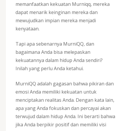
memanfaatkan kekuatan Murniqq, mereka
dapat menarik keinginan mereka dan
mewujudkan impian mereka menjadi
kenyataan.
Tapi apa sebenarnya MurniQQ, dan
bagaimana Anda bisa melepaskan
kekuatannya dalam hidup Anda sendiri?
Inilah yang perlu Anda ketahui.
MurniQQ adalah gagasan bahwa pikiran dan
emosi Anda memiliki kekuatan untuk
menciptakan realitas Anda. Dengan kata lain,
apa yang Anda fokuskan dan percayai akan
terwujud dalam hidup Anda. Ini berarti bahwa
jika Anda berpikir positif dan memiliki visi