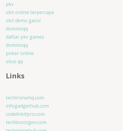
pkv
slot online terpercaya
slot demo gacor
dominoqq
daftar pkv games
dominoqq
poker online
situs qq
Links
techtronixhq.com
infogadgethub.com
codelinkitpro.com
techboostgen.com
techsensehub.com