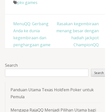
pkv games
Post
MenuQQ: Gerbang
Rasakan kegembiraan
navigation
Anda ke dunia
menang besar dengan
kegembiraan dan
hadiah jackpot
penghargaan game
ChampionQQ
Search
Search
Panduan Utama Texas Hold’em Poker untuk
Pemula
Mengapa RajaQQ Menjadi Pilihan Utama bagi