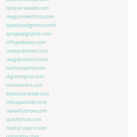
byteverseweb.com
magconnecthub.com
byteboostgenius.com
synapsegoplus.com
infopedianet.com
codepulsenet.com
magdynotech.com
techscopehq.com
digizineplus.com
innovexaro.com
bytesourcelab.com
infosparknet.com
maxxifyitnow.com
quixifynow.com
zephyruspro.com
optipathx.com