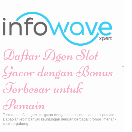
Skip
to
content
(Press
Enter)
Daftar Agen Slot
Gacor dengan Bonus
Terbesar untuk
Pemain
Temukan daftar agen slot gacor dengan bonus terbesar untuk pemain.
Dapatkan lebih banyak keuntungan dengan berbagai promosi menarik
saat bergabung.