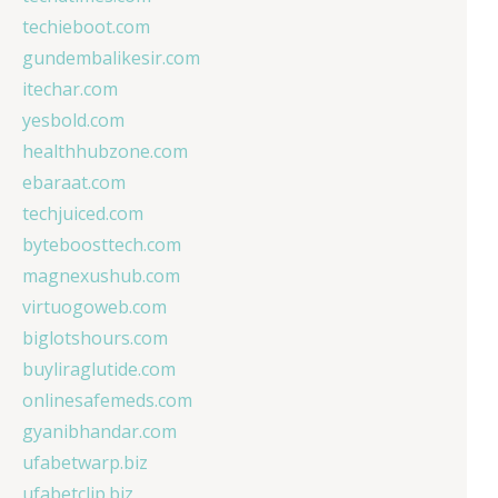
techieboot.com
gundembalikesir.com
itechar.com
yesbold.com
healthhubzone.com
ebaraat.com
techjuiced.com
byteboosttech.com
magnexushub.com
virtuogoweb.com
biglotshours.com
buyliraglutide.com
onlinesafemeds.com
gyanibhandar.com
ufabetwarp.biz
ufabetclip.biz