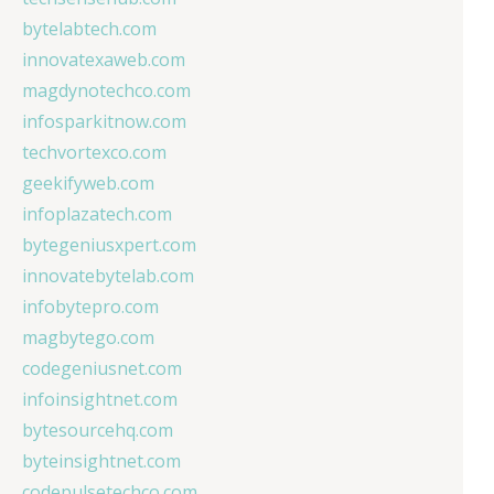
bytelabtech.com
innovatexaweb.com
magdynotechco.com
infosparkitnow.com
techvortexco.com
geekifyweb.com
infoplazatech.com
bytegeniusxpert.com
innovatebytelab.com
infobytepro.com
magbytego.com
codegeniusnet.com
infoinsightnet.com
bytesourcehq.com
byteinsightnet.com
codepulsetechco.com