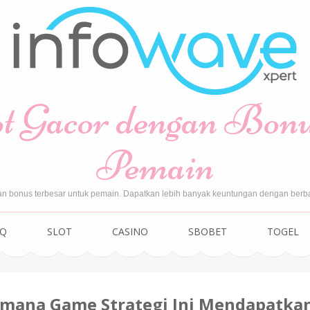
t Gacor dengan Bonu
Pemain
an bonus terbesar untuk pemain. Dapatkan lebih banyak keuntungan dengan berb
Q
SLOT
CASINO
SBOBET
TOGEL
aimana Game Strategi Ini Mendapatka