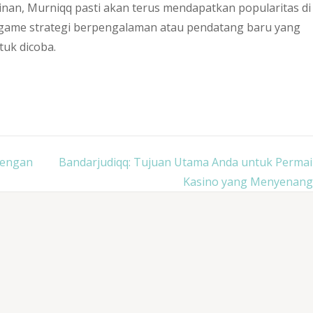
nan, Murniqq pasti akan terus mendapatkan popularitas di
n game strategi berpengalaman atau pendatang baru yang
tuk dicoba.
dengan
Bandarjudiqq: Tujuan Utama Anda untuk Perma
Kasino yang Menyenan