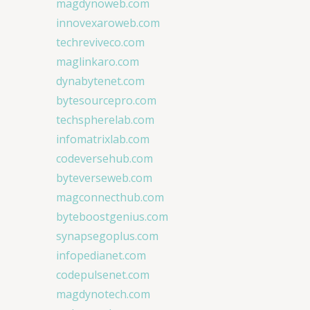
magdynoweb.com
innovexaroweb.com
techreviveco.com
maglinkaro.com
dynabytenet.com
bytesourcepro.com
techspherelab.com
infomatrixlab.com
codeversehub.com
byteverseweb.com
magconnecthub.com
byteboostgenius.com
synapsegoplus.com
infopedianet.com
codepulsenet.com
magdynotech.com