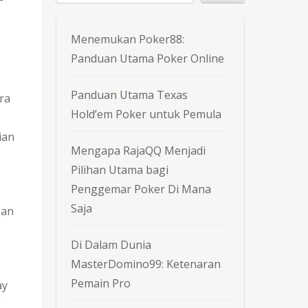
Menemukan Poker88:
Panduan Utama Poker Online
Panduan Utama Texas
ra
Hold’em Poker untuk Pemula
ian
Mengapa RajaQQ Menjadi
Pilihan Utama bagi
Penggemar Poker Di Mana
Saja
gan
Di Dalam Dunia
MasterDomino99: Ketenaran
Pemain Pro
ay
k