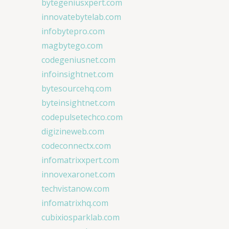
bytegeniusxpert.com
innovatebytelab.com
infobytepro.com
magbytego.com
codegeniusnet.com
infoinsightnet.com
bytesourcehq.com
byteinsightnet.com
codepulsetechco.com
digizineweb.com
codeconnectx.com
infomatrixxpert.com
innovexaronet.com
techvistanow.com
infomatrixhq.com
cubixiosparklab.com