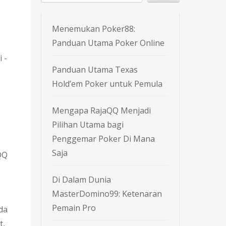
Menemukan Poker88:
Panduan Utama Poker Online
 -
Panduan Utama Texas
Hold’em Poker untuk Pemula
Mengapa RajaQQ Menjadi
Pilihan Utama bagi
Penggemar Poker Di Mana
Saja
QQ
Di Dalam Dunia
MasterDomino99: Ketenaran
Pemain Pro
da
t,