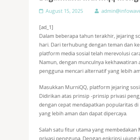
August 15, 2025
admin@infowave
[ad_1]
Dalam beberapa tahun terakhir, jejaring sos
hari. Dari terhubung dengan teman dan ke
platform media sosial telah merevolusi car
Namun, dengan munculnya kekhawatiran ata
pengguna mencari alternatif yang lebih a
Masukkan MurniQQ, platform jejaring sosi
Didirikan atas prinsip -prinsip privasi p
dengan cepat mendapatkan popularitas di 
yang lebih aman dan dapat dipercaya.
Salah satu fitur utama yang membedakan M
privasi pengguna. Dengan enkripsi ujung-