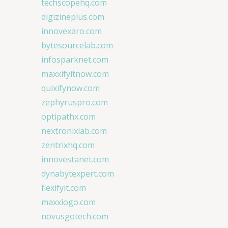
techscopehq.com
digizineplus.com
innovexaro.com
bytesourcelab.com
infosparknet.com
maxxifyitnow.com
quixifynow.com
zephyruspro.com
optipathx.com
nextronixlab.com
zentrixhq.com
innovestanet.com
dynabytexpert.com
flexifyit.com
maxxiogo.com
novusgotech.com