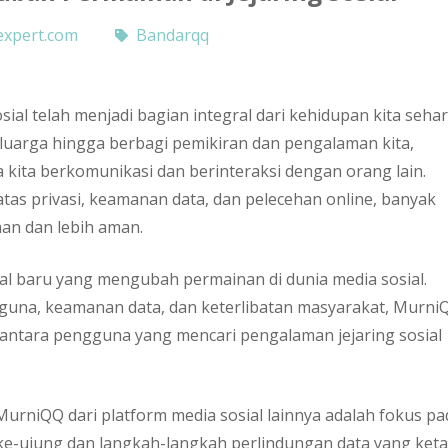
xpert.com
Bandarqq
ial telah menjadi bagian integral dari kehidupan kita sehari
luarga hingga berbagi pemikiran dan pengalaman kita,
a kita berkomunikasi dan berinteraksi dengan orang lain.
s privasi, keamanan data, dan pelecehan online, banyak
man dan lebih aman.
al baru yang mengubah permainan di dunia media sosial.
engguna, keamanan data, dan keterlibatan masyarakat, Murni
antara pengguna yang mencari pengalaman jejaring sosial
urniQQ dari platform media sosial lainnya adalah fokus pa
ke-ujung dan langkah-langkah perlindungan data yang keta