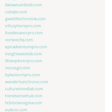
datawizardslab.com
cubiqio.com
geeklifechronicle.com
infospherepro.com
foodiesavorpro.com
vortexohq.com
epicadventurepro.com
insightwavelab.com
lifeexplorerpro.com
novusgo.com
bytestormpro.com
wanderlustchrono.com
culturetrendlab.com
trendsensehub.com
ticktockenigma.com
eulerxr.com