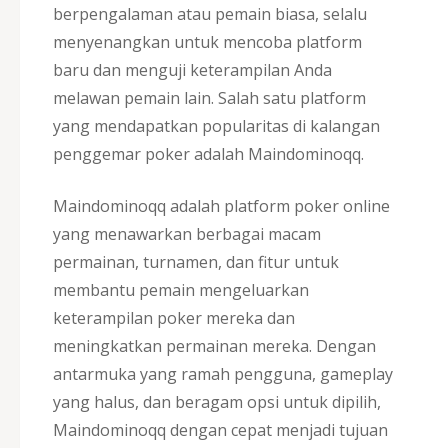
berpengalaman atau pemain biasa, selalu
menyenangkan untuk mencoba platform
baru dan menguji keterampilan Anda
melawan pemain lain. Salah satu platform
yang mendapatkan popularitas di kalangan
penggemar poker adalah Maindominoqq.
Maindominoqq adalah platform poker online
yang menawarkan berbagai macam
permainan, turnamen, dan fitur untuk
membantu pemain mengeluarkan
keterampilan poker mereka dan
meningkatkan permainan mereka. Dengan
antarmuka yang ramah pengguna, gameplay
yang halus, dan beragam opsi untuk dipilih,
Maindominoqq dengan cepat menjadi tujuan