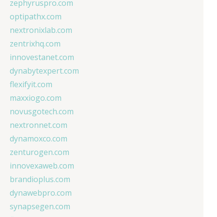
zephyruspro.com
optipathx.com
nextronixlab.com
zentrixhq.com
innovestanet.com
dynabytexpert.com
flexifyit.com
maxxiogo.com
novusgotech.com
nextronnet.com
dynamoxco.com
zenturogen.com
innovexaweb.com
brandioplus.com
dynawebpro.com
synapsegen.com