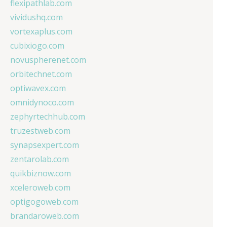
flexipathlab.com
vividushq.com
vortexaplus.com
cubixiogo.com
novuspherenet.com
orbitechnet.com
optiwavex.com
omnidynoco.com
zephyrtechhub.com
truzestweb.com
synapsexpert.com
zentarolab.com
quikbiznow.com
xceleroweb.com
optigogoweb.com
brandaroweb.com