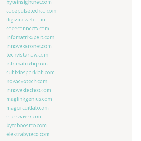
byteinsightnet.com
codepulsetechco.com
digizineweb.com
codeconnectx.com
infomatrixxpert.com
innovexaronet.com
techvistanow.com
infomatrixhq.com
cubixiosparklab.com
novaevotech.com
innovextechco.com
maglinkgenius.com
magcircuitlab.com
codewavex.com
byteboostco.com
elektrabyteco.com