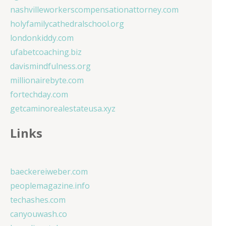
nashvilleworkerscompensationattorney.com
holyfamilycathedralschool.org
londonkiddy.com
ufabetcoaching.biz
davismindfulness.org
millionairebyte.com
fortechday.com
getcaminorealestateusa.xyz
Links
baeckereiweber.com
peoplemagazine.info
techashes.com
canyouwash.co