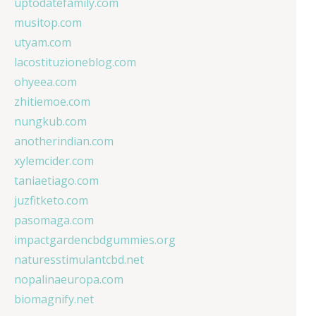
uptodatefamily.com
musitop.com
utyam.com
lacostituzioneblog.com
ohyeea.com
zhitiemoe.com
nungkub.com
anotherindian.com
xylemcider.com
taniaetiago.com
juzfitketo.com
pasomaga.com
impactgardencbdgummies.org
naturesstimulantcbd.net
nopalinaeuropa.com
biomagnify.net