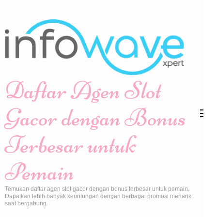
Skip
to
content
(Press
Enter)
Daftar Agen Slot
Gacor dengan Bonus
Terbesar untuk
Pemain
Temukan daftar agen slot gacor dengan bonus terbesar untuk pemain.
Dapatkan lebih banyak keuntungan dengan berbagai promosi menarik
saat bergabung.