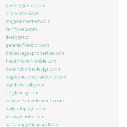
geekifygenius.com
orbitextech.com
magconnecttech.com
zenifyweb.com
livetogel.co
genmatfiredoor.com
findlascegasproperties.com
healthhavenrobbie.com
donanddonnadesigns.com
eagleoneconstructiontx.com
equiflexvitality.com
onlylovesg.com
activedesenvolvimento.com
dailyhubpages.com
idnplaysbobet.com
sattakingvikidadacall.com