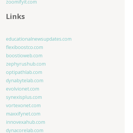
zoomifyit.com
Links
educationalnewsupdates.com
flexiboostco.com
boostioweb.com
zephyrushub.com
optipathlab.com
dynabytelab.com
evolvionet.com
synexisplus.com
vortexonet.com
maxxifynet.com
innovexahub.com
dynacorelab.com