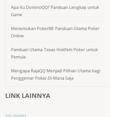
Apa itu DominoQQ? Panduan Lengkap untuk
Game
Menemukan Poker88: Panduan Utama Poker
Online
Panduan Utama Texas Hold’em Poker untuk
Pemula
Mengapa RajaQQ Menjadi Pilihan Utama bagi
Penggemar Poker Di Mana Saja
LINK LAINNYA
pkv games