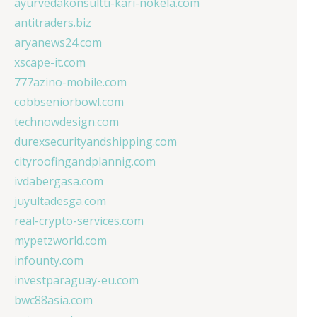
ayurvedakonsultti-kari-nokela.com
antitraders.biz
aryanews24.com
xscape-it.com
777azino-mobile.com
cobbseniorbowl.com
technowdesign.com
durexsecurityandshipping.com
cityroofingandplannig.com
ivdabergasa.com
juyultadesga.com
real-crypto-services.com
mypetzworld.com
infounty.com
investparaguay-eu.com
bwc88asia.com