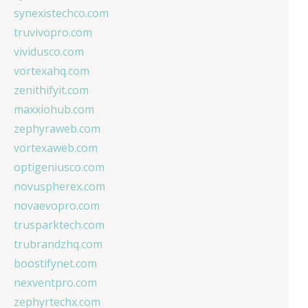
synexistechco.com
truvivopro.com
vividusco.com
vortexahq.com
zenithifyit.com
maxxiohub.com
zephyraweb.com
vortexaweb.com
optigeniusco.com
novuspherex.com
novaevopro.com
trusparktech.com
trubrandzhq.com
boostifynet.com
nexventpro.com
zephyrtechx.com