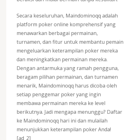
Secara keseluruhan, Maindominoqq adalah
platform poker online komprehensif yang
menawarkan berbagai permainan,
turnamen, dan fitur untuk membantu pemain
mengeluarkan keterampilan poker mereka
dan meningkatkan permainan mereka.
Dengan antarmuka yang ramah pengguna,
beragam pilihan permainan, dan turnamen
menarik, Maindominoqq harus dicoba oleh
setiap penggemar poker yang ingin
membawa permainan mereka ke level
berikutnya. Jadi mengapa menunggu? Daftar
ke Maindominoqq hari ini dan mulailah
menunjukkan keterampilan poker Anda!
[ad_2]