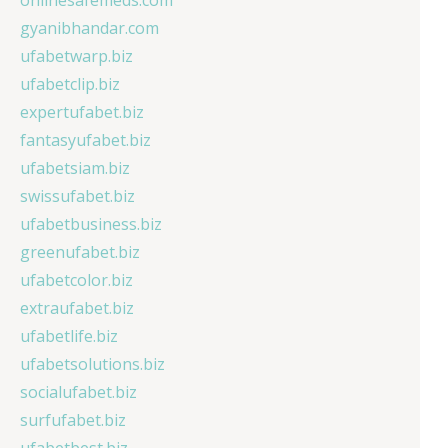
onlinesafemeds.com
gyanibhandar.com
ufabetwarp.biz
ufabetclip.biz
expertufabet.biz
fantasyufabet.biz
ufabetsiam.biz
swissufabet.biz
ufabetbusiness.biz
greenufabet.biz
ufabetcolor.biz
extraufabet.biz
ufabetlife.biz
ufabetsolutions.biz
socialufabet.biz
surfufabet.biz