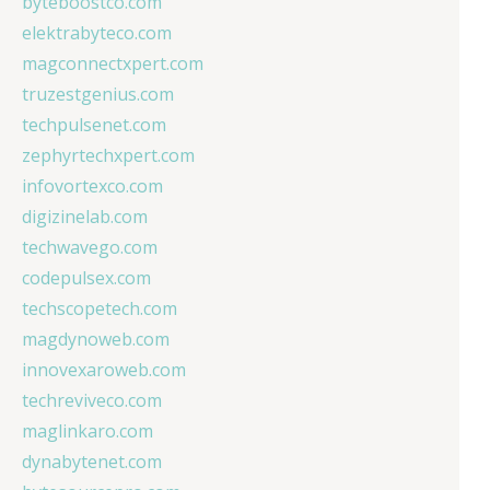
byteboostco.com
elektrabyteco.com
magconnectxpert.com
truzestgenius.com
techpulsenet.com
zephyrtechxpert.com
infovortexco.com
digizinelab.com
techwavego.com
codepulsex.com
techscopetech.com
magdynoweb.com
innovexaroweb.com
techreviveco.com
maglinkaro.com
dynabytenet.com