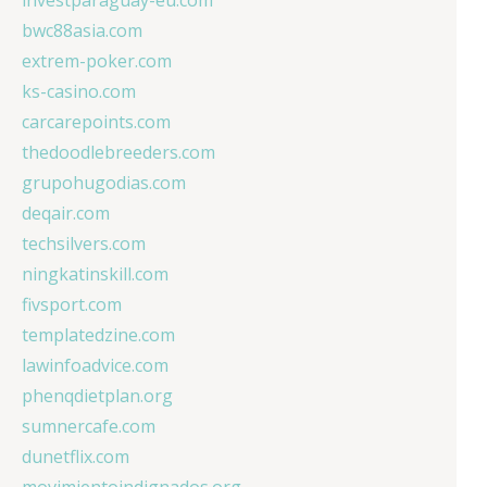
investparaguay-eu.com
bwc88asia.com
extrem-poker.com
ks-casino.com
carcarepoints.com
thedoodlebreeders.com
grupohugodias.com
deqair.com
techsilvers.com
ningkatinskill.com
fivsport.com
templatedzine.com
lawinfoadvice.com
phenqdietplan.org
sumnercafe.com
dunetflix.com