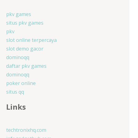
pkv games
situs pkv games
pkv
slot online terpercaya
slot demo gacor
dominoqq
daftar pkv games
dominoqq
poker online
situs qq
Links
techtronixhq.com