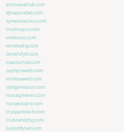
innovexahub.com
dynacorelab.com
synexistechco.com
truvivopro.com
vividusco.com
vortexahq.com
zenithifyit.com
maxxiohub.com
zephyraweb.com
vortexaweb.com
optigeniusco.com
novuspherex.com
novaevopro.com
trusparktech.com
trubrandzhq.com
boostifynet.com