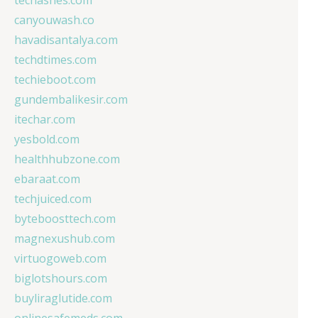
techashes.com
canyouwash.co
havadisantalya.com
techdtimes.com
techieboot.com
gundembalikesir.com
itechar.com
yesbold.com
healthhubzone.com
ebaraat.com
techjuiced.com
byteboosttech.com
magnexushub.com
virtuogoweb.com
biglotshours.com
buyliraglutide.com