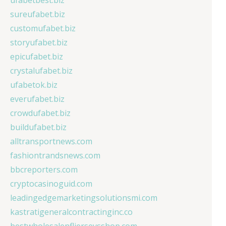
ufabetbest.biz
sureufabet.biz
customufabet.biz
storyufabet.biz
epicufabet.biz
crystalufabet.biz
ufabetok.biz
everufabet.biz
crowdufabet.biz
buildufabet.biz
alltransportnews.com
fashiontrandsnews.com
bbcreporters.com
cryptocasinoguid.com
leadingedgemarketingsolutionsmi.com
kastratigeneralcontractinginc.co