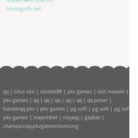
nopalinaeuropa.com
biomagnify.net
qq
|
situs slot
|
sbobet88
|
pkv games
|
slot maxwin
|
pkv games
|
qq
|
qq
|
qq
|
qq
|
qq
|
qq poker
|
bandarqq pkv
|
pkv games
|
pg soft
|
pg soft
|
pg soft
|
pkv games
|
majestibet
|
miyaqq
|
gajibet
|
championqq.pkvgamesresmi.org