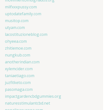
movimientoindignados.org
milfxxxpussy.com
uptodatefamily.com
musitop.com
utyam.com
lacostituzioneblog.com
ohyeea.com
zhitiemoe.com
nungkub.com
anotherindian.com
xylemcider.com
taniaetiago.com
juzfitketo.com
pasomaga.com
impactgardencbdgummies.org
naturesstimulantcbd.net