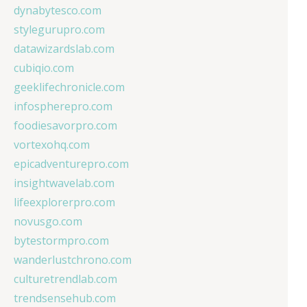
dynabytesco.com
stylegurupro.com
datawizardslab.com
cubiqio.com
geeklifechronicle.com
infospherepro.com
foodiesavorpro.com
vortexohq.com
epicadventurepro.com
insightwavelab.com
lifeexplorerpro.com
novusgo.com
bytestormpro.com
wanderlustchrono.com
culturetrendlab.com
trendsensehub.com