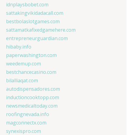
idnplaysbobet.com
sattakingvikidadacall.com
bestbolaslotgames.com
sattamatkafixedgamehere.com
entrepreneurguardian.com
hibaby.info
paperwashington.com
weedemup.com
bestchancecasino.com
bilalliaqat.com
autodispensadores.com
inductioncooktopp.com
newsmedicaltoday.com
roofingnevada.info
magconnectx.com
synexispro.com