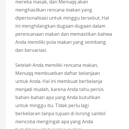
mereka masak, dan Menuqq akan
menghasilkan rencana makan yang
dipersonalisasi untuk minggu tersebut. Hal
ini menghilangkan dugaan-dugaan dalam
perencanaan makan dan memastikan bahwa
Anda memiliki pola makan yang seimbang
dan bervariasi.
Setelah Anda memiliki rencana makan,
Menuqq membuatkan daftar belanjaan
untuk Anda. Hal ini membuat berbelanja
menjadi mudah, karena Anda tahu persis
bahan-bahan apa yang Anda butuhkan
untuk minggu itu. Tidak perlu lagi
berkeliaran tanpa tujuan di lorong sambil
mencoba mengingat apa yang Anda