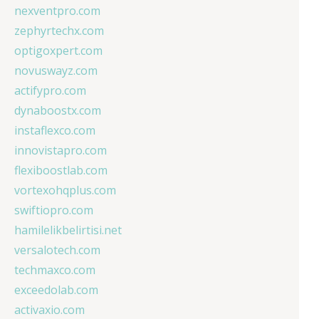
nexventpro.com
zephyrtechx.com
optigoxpert.com
novuswayz.com
actifypro.com
dynaboostx.com
instaflexco.com
innovistapro.com
flexiboostlab.com
vortexohqplus.com
swiftiopro.com
hamilelikbelirtisi.net
versalotech.com
techmaxco.com
exceedolab.com
activaxio.com