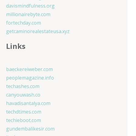
davismindfulness.org
millionairebyte.com
fortechday.com
getcaminorealestateusa.xyz
Links
baeckereiweber.com
peoplemagazine.info
techashes.com
canyouwash.co
havadisantalya.com
techdtimes.com
techieboot.com
gundembalikesir.com