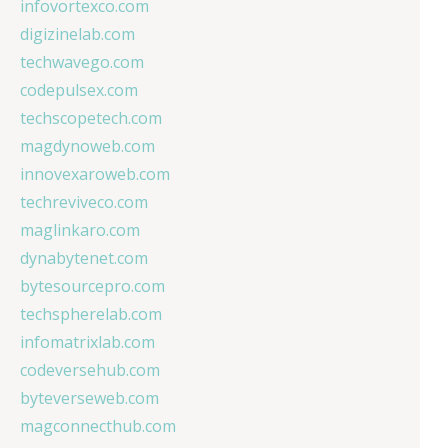
infovortexco.com
digizinelab.com
techwavego.com
codepulsex.com
techscopetech.com
magdynoweb.com
innovexaroweb.com
techreviveco.com
maglinkaro.com
dynabytenet.com
bytesourcepro.com
techspherelab.com
infomatrixlab.com
codeversehub.com
byteverseweb.com
magconnecthub.com