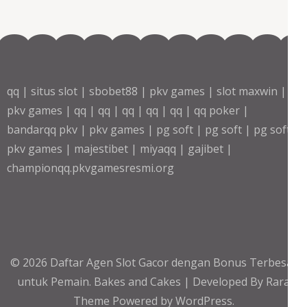
qq
|
situs slot
|
sbobet88
|
pkv games
|
slot maxwin
|
pkv games
|
qq
|
qq
|
qq
|
qq
|
qq
|
qq poker
|
bandarqq pkv
|
pkv games
|
pg soft
|
pg soft
|
pg soft
|
pkv games
|
majestibet
|
miyaqq
|
gajibet
|
championqq.pkvgamesresmi.org
© 2026
Daftar Agen Slot Gacor dengan Bonus Terbesar
untuk Pemain
.
Bakes and Cakes | Developed By
Rara
Theme
Powered by
WordPress.