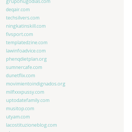
grupohugodias.com
deqair.com
techsilvers.com
ningkatinskill.com
fivsport.com
templatedzine.com
lawinfoadvice.com
phenqdietplan.org
sumnercafe.com
dunetflix.com
movimientoindignados.org
milfxxxpussy.com
uptodatefamily.com
musitop.com
utyam.com
lacostituzioneblog.com