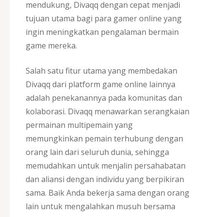
mendukung, Divaqq dengan cepat menjadi
tujuan utama bagi para gamer online yang
ingin meningkatkan pengalaman bermain
game mereka.
Salah satu fitur utama yang membedakan
Divaqq dari platform game online lainnya
adalah penekanannya pada komunitas dan
kolaborasi. Divaqq menawarkan serangkaian
permainan multipemain yang
memungkinkan pemain terhubung dengan
orang lain dari seluruh dunia, sehingga
memudahkan untuk menjalin persahabatan
dan aliansi dengan individu yang berpikiran
sama. Baik Anda bekerja sama dengan orang
lain untuk mengalahkan musuh bersama