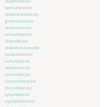
ufabetsiam.biz
swissufabet.biz
ufabetbusiness.biz
greenufabet.biz
ufabetcolor.biz
extraufabet.biz
ufabetlife.biz
ufabetsolutions.biz
socialufabet.biz
surfufabet.biz
ufabetbest.biz
sureufabet.biz
customufabet.biz
storyufabet.biz
epicufabet.biz
crystalufabet.biz