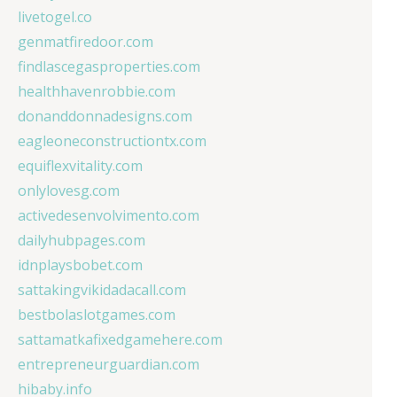
livetogel.co
genmatfiredoor.com
findlascegasproperties.com
healthhavenrobbie.com
donanddonnadesigns.com
eagleoneconstructiontx.com
equiflexvitality.com
onlylovesg.com
activedesenvolvimento.com
dailyhubpages.com
idnplaysbobet.com
sattakingvikidadacall.com
bestbolaslotgames.com
sattamatkafixedgamehere.com
entrepreneurguardian.com
hibaby.info