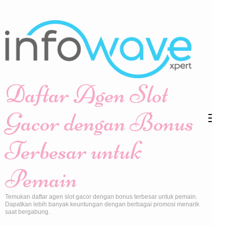
Skip
to
content
(Press
Enter)
Daftar Agen Slot
Gacor dengan Bonus
Terbesar untuk
Pemain
Temukan daftar agen slot gacor dengan bonus terbesar untuk pemain.
Dapatkan lebih banyak keuntungan dengan berbagai promosi menarik
saat bergabung.