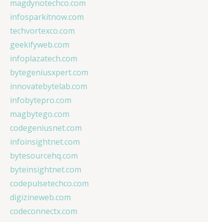
magdynotechco.com
infosparkitnow.com
techvortexco.com
geekifyweb.com
infoplazatech.com
bytegeniusxpert.com
innovatebytelab.com
infobytepro.com
magbytego.com
codegeniusnet.com
infoinsightnet.com
bytesourcehq.com
byteinsightnet.com
codepulsetechco.com
digizineweb.com
codeconnectx.com