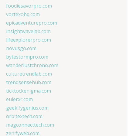
foodiesavorpro.com
vortexohq.com
epicadventurepro.com
insightwavelab.com
lifeexplorerpro.com
novusgo.com
bytestormpro.com
wanderlustchrono.com
culturetrendlab.com
trendsensehub.com
ticktockenigma.com
eulerxr.com
geekifygenius.com
orbitextech.com
magconnecttech.com
zenifyweb.com