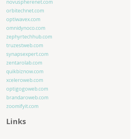
novuspherenet.com
orbitechnet.com
optiwavex.com
omnidynoco.com
zephyrtechhub.com
truzestweb.com
synapsexpert.com
zentarolab.com
quikbiznow.com
xceleroweb.com
optigogoweb.com
brandaroweb.com
zoomifyit.com
Links