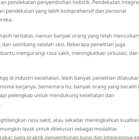
akan pendekatan penyembuhan holistik. Pendekatan integrat
ari pendekatan yang lebih komprehensif dan personal
reka.
 masih terbatas, namun banyak orang yang telah mencoban
, dan seimbang setelah sesi. Beberapa penelitian juga
tu mengurangi rasa sakit, meningkatkan sirkulasi, dan
q di industri kesehatan, lebih banyak penelitian dilakuka
sme kerjanya. Sementara itu, banyak orang yang beralih 
erapi pelengkap untuk mendukung kesehatan dan
.
hilangkan rasa sakit, atau sekadar meningkatkan kualitas
ungkin layak untuk ditelusuri sebagai modalitas
rakar pada praktik penyembuhan kuno dan integrasinya k