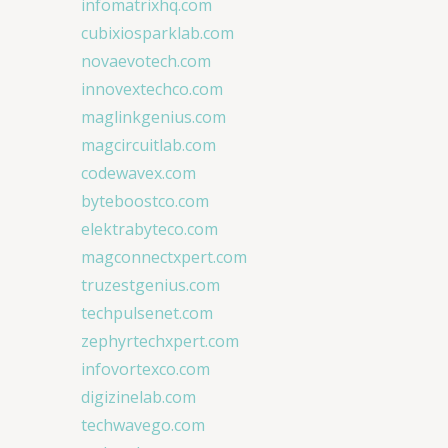
infomatrixhq.com
cubixiosparklab.com
novaevotech.com
innovextechco.com
maglinkgenius.com
magcircuitlab.com
codewavex.com
byteboostco.com
elektrabyteco.com
magconnectxpert.com
truzestgenius.com
techpulsenet.com
zephyrtechxpert.com
infovortexco.com
digizinelab.com
techwavego.com