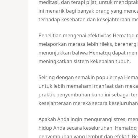
meditasi, dan terapi pijat, untuk mencipt
ini menarik bagi banyak orang yang menc
terhadap kesehatan dan kesejahteraan me
Penelitian mengenai efektivitas Hematqq
melaporkan merasa lebih rileks, berenergi
menunjukkan bahwa Hematqq dapat memban
meningkatkan sistem kekebalan tubuh.
Seiring dengan semakin populernya Hematq
untuk lebih memahami manfaat dan mekani
praktik penyembuhan kuno ini sebagai t
kesejahteraan mereka secara keseluruhan
Apakah Anda ingin mengurangi stres, meng
hidup Anda secara keseluruhan, Hematqq m
penyembuhan yang lembut dan efektif. Be