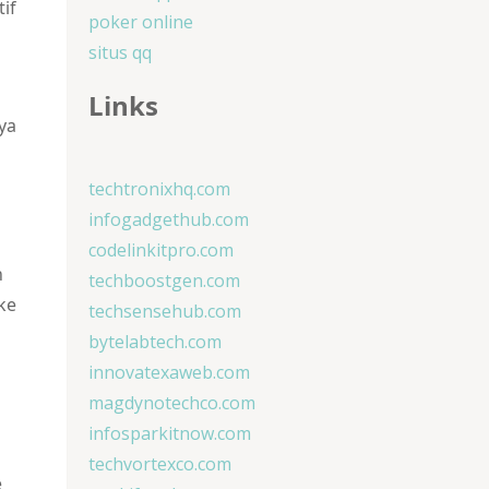
if
poker online
situs qq
Links
ya
techtronixhq.com
infogadgethub.com
codelinkitpro.com
n
techboostgen.com
ke
techsensehub.com
bytelabtech.com
innovatexaweb.com
magdynotechco.com
infosparkitnow.com
techvortexco.com
e