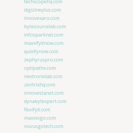
techscopehq.com
digizineplus.com
innovexaro.com
bytesourcelab.com
infosparknet.com
maxxifyitnow.com
quixifynow.com
zephyruspro.com
optipathx.com
nextronixlab.com
zentrixhq.com
innovestanet.com
dynabytexpert.com
flexifyit.com
maxxiogo.com
novusgotech.com