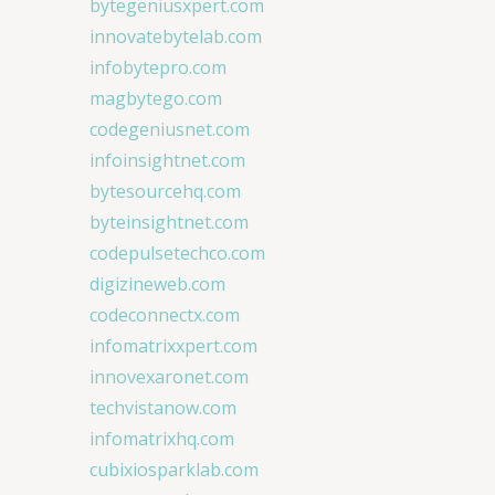
bytegeniusxpert.com
innovatebytelab.com
infobytepro.com
magbytego.com
codegeniusnet.com
infoinsightnet.com
bytesourcehq.com
byteinsightnet.com
codepulsetechco.com
digizineweb.com
codeconnectx.com
infomatrixxpert.com
innovexaronet.com
techvistanow.com
infomatrixhq.com
cubixiosparklab.com