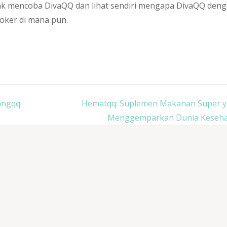
dak mencoba DivaQQ dan lihat sendiri mengapa DivaQQ den
poker di mana pun.
angqq:
Hematqq: Suplemen Makanan Super 
Menggemparkan Dunia Keseh