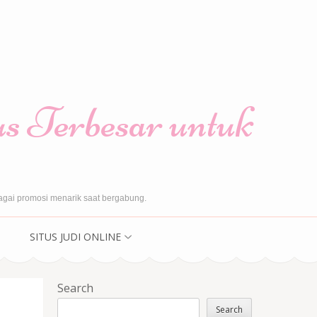
s Terbesar untuk
agai promosi menarik saat bergabung.
SITUS JUDI ONLINE
Search
Search