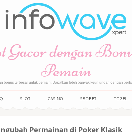
t Gacor dengan Bonu
Pemain
an bonus terbesar untuk pemain. Dapatkan lebih banyak keuntungan dengan berb
Q
SLOT
CASINO
SBOBET
TOGEL
ngubah Permainan di Poker Klasik