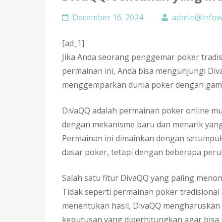
December 16, 2024
admin@infow
[ad_1]
Jika Anda seorang penggemar poker tradi
permainan ini, Anda bisa mengunjungi DivaQ
menggemparkan dunia poker dengan gamepl
DivaQQ adalah permainan poker online m
dengan mekanisme baru dan menarik yang
Permainan ini dimainkan dengan setumpuk k
dasar poker, tetapi dengan beberapa peru
Salah satu fitur DivaQQ yang paling menon
Tidak seperti permainan poker tradision
menentukan hasil, DivaQQ mengharuskan p
keputusan yang diperhitungkan agar bisa