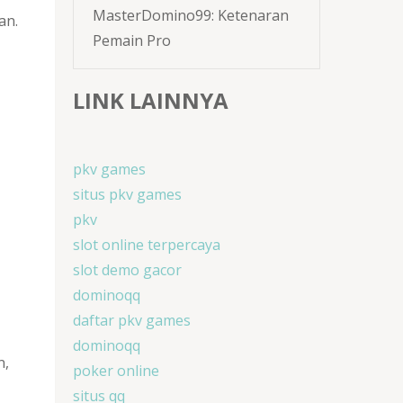
MasterDomino99: Ketenaran
an.
Pemain Pro
LINK LAINNYA
pkv games
situs pkv games
pkv
slot online terpercaya
slot demo gacor
dominoqq
daftar pkv games
dominoqq
n,
poker online
situs qq