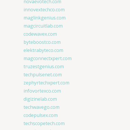
novaevotech.com
innovextechco.com
maglinkgenius.com
magcircuitlab.com
codewavex.com
byteboostco.com
elektrabyteco.com
magconnectxpert.com
truzestgenius.com
techpulsenet.com
zephyrtechxpert.com
infovortexco.com
digizinelab.com
techwavego.com
codepulsex.com
techscopetech.com