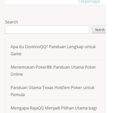
Terpercaya
Search
Search
Apa itu DominoQQ? Panduan Lengkap untuk
Game
Menemukan Poker88: Panduan Utama Poker
Online
Panduan Utama Texas Hold’em Poker untuk
Pemula
Mengapa RajaQQ Menjadi Pilihan Utama bagi