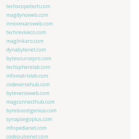
techscopetech.com
magdynoweb.com
innovexaroweb.com
techreviveco.com
maglinkaro.com
dynabytenet.com
bytesourcepro.com
techspherelab.com
infomatrixlab.com
codeversehub.com
byteverseweb.com
magconnecthub.com
byteboostgenius.com
synapsegoplus.com
infopedianet.com
codepulsenet.com