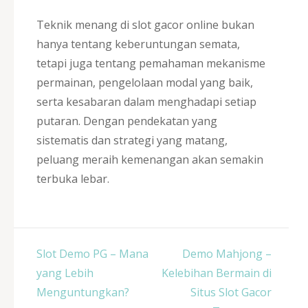
Teknik menang di slot gacor online bukan
hanya tentang keberuntungan semata,
tetapi juga tentang pemahaman mekanisme
permainan, pengelolaan modal yang baik,
serta kesabaran dalam menghadapi setiap
putaran. Dengan pendekatan yang
sistematis dan strategi yang matang,
peluang meraih kemenangan akan semakin
terbuka lebar.
Post
Slot Demo PG – Mana
Demo Mahjong –
navigation
yang Lebih
Kelebihan Bermain di
Menguntungkan?
Situs Slot Gacor