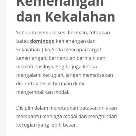
Kemenangan
dan Kekalahan
Sebelum memulai sesi bermain, tetapkan
batas
dominoqq
kemenangan dan
kekalahan. Jika Anda mencapai target
kemenangan, berhentilah bermain dan
nikmati hasilnya. Begitu juga ketika
mengalami kerugian, jangan memaksakan
diri untuk terus bermain demi
mengembalikan modal.
Disiplin dalam menetapkan batasan ini akan
membantu menjaga modal dan menghindari
kerugian yang lebih besar.