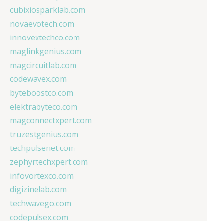
cubixiosparklab.com
novaevotech.com
innovextechco.com
maglinkgenius.com
magcircuitlab.com
codewavex.com
byteboostco.com
elektrabyteco.com
magconnectxpert.com
truzestgenius.com
techpulsenet.com
zephyrtechxpert.com
infovortexco.com
digizinelab.com
techwavego.com
codepulsex.com