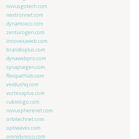
novusgotech.com
nextronnet.com
dynamoxco.com
zenturogen.com
innovexaweb.com
brandioplus.com
dynawebpro.com
synapsegen.com
flexipathlab.com
vividushq.com
vortexaplus.com
cubixiogo.com
novuspherenet.com
orbitechnet.com
optiwavex.com
omnidynoco.com