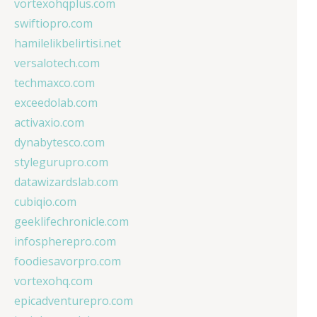
vortexohqplus.com
swiftiopro.com
hamilelikbelirtisi.net
versalotech.com
techmaxco.com
exceedolab.com
activaxio.com
dynabytesco.com
stylegurupro.com
datawizardslab.com
cubiqio.com
geeklifechronicle.com
infospherepro.com
foodiesavorpro.com
vortexohq.com
epicadventurepro.com