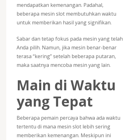
mendapatkan kemenangan. Padahal,
beberapa mesin slot membutuhkan waktu
untuk memberikan hasil yang signifikan.
Sabar dan tetap fokus pada mesin yang telah
Anda pilih. Namun, jika mesin benar-benar
terasa “kering” setelah beberapa putaran,
maka saatnya mencoba mesin yang lain.
Main di Waktu
yang Tepat
Beberapa pemain percaya bahwa ada waktu
tertentu di mana mesin slot lebih sering
memberikan kemenangan. Meskipun ini