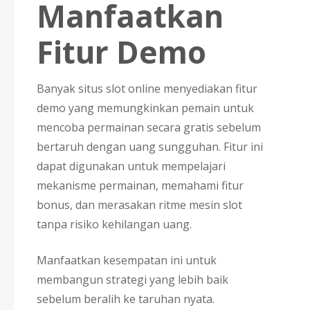
Manfaatkan
Fitur Demo
Banyak situs slot online menyediakan fitur
demo yang memungkinkan pemain untuk
mencoba permainan secara gratis sebelum
bertaruh dengan uang sungguhan. Fitur ini
dapat digunakan untuk mempelajari
mekanisme permainan, memahami fitur
bonus, dan merasakan ritme mesin slot
tanpa risiko kehilangan uang.
Manfaatkan kesempatan ini untuk
membangun strategi yang lebih baik
sebelum beralih ke taruhan nyata.