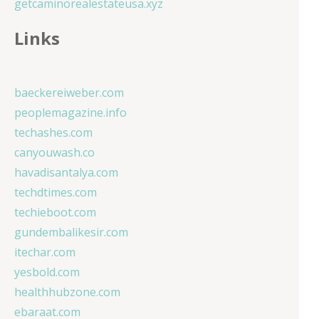
getcaminorealestateusa.xyz
Links
baeckereiweber.com
peoplemagazine.info
techashes.com
canyouwash.co
havadisantalya.com
techdtimes.com
techieboot.com
gundembalikesir.com
itechar.com
yesbold.com
healthhubzone.com
ebaraat.com