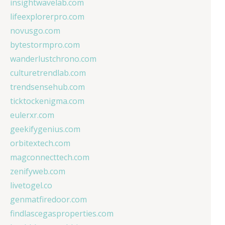
insightwavelab.com
lifeexplorerpro.com
novusgo.com
bytestormpro.com
wanderlustchrono.com
culturetrendlab.com
trendsensehub.com
ticktockenigma.com
eulerxr.com
geekifygenius.com
orbitextech.com
magconnecttech.com
zenifyweb.com
livetogel.co
genmatfiredoor.com
findlascegasproperties.com