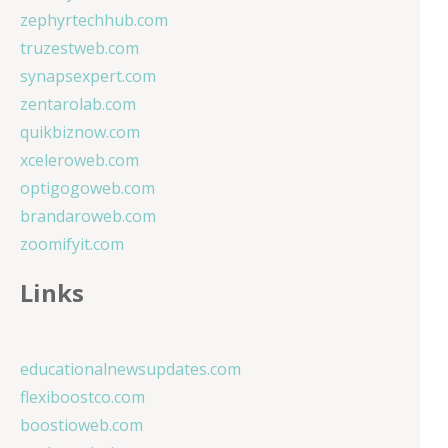
zephyrtechhub.com
truzestweb.com
synapsexpert.com
zentarolab.com
quikbiznow.com
xceleroweb.com
optigogoweb.com
brandaroweb.com
zoomifyit.com
Links
educationalnewsupdates.com
flexiboostco.com
boostioweb.com