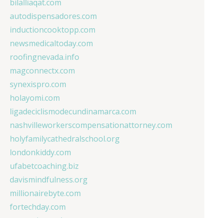
bilalliaqat.com
autodispensadores.com
inductioncooktopp.com
newsmedicaltoday.com
roofingnevada.info
magconnectx.com
synexispro.com
holayomi.com
ligadeciclismodecundinamarca.com
nashvilleworkerscompensationattorney.com
holyfamilycathedralschool.org
londonkiddy.com
ufabetcoaching.biz
davismindfulness.org
millionairebyte.com
fortechday.com