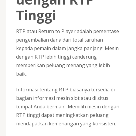
Tinggi
RTP atau Return to Player adalah persentase
pengembalian dana dari total taruhan
kepada pemain dalam jangka panjang. Mesin
dengan RTP lebih tinggi cenderung
memberikan peluang menang yang lebih
baik.
Informasi tentang RTP biasanya tersedia di
bagian informasi mesin slot atau di situs
tempat Anda bermain. Memilih mesin dengan
RTP tinggi dapat meningkatkan peluang
mendapatkan kemenangan yang konsisten.