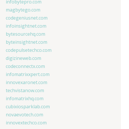
infobytepro.com
magbytego.com
codegeniusnet.com
infoinsightnet.com
bytesourcehq.com
byteinsightnet.com
codepulsetechco.com
digizineweb.com
codeconnectx.com
infomatrixxpert.com
innovexaronet.com
techvistanow.com
infomatrixhq.com
cubixiosparklab.com
novaevotech.com
innovextechco.com