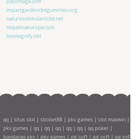
pasomaga.com
impactgardencbdgummies.org
naturesstimulantcbd.net
nopalinaeuropa.com
biomagnify.net
qq
|
situs slot
|
sbobet88
|
pkv games
|
slot maxwin
|
pkv games
|
qq
|
qq
|
qq
|
qq
|
qq
|
qq poker
|
bandarqq pkv
|
pkv games
|
pg soft
|
pg soft
|
pg soft
|