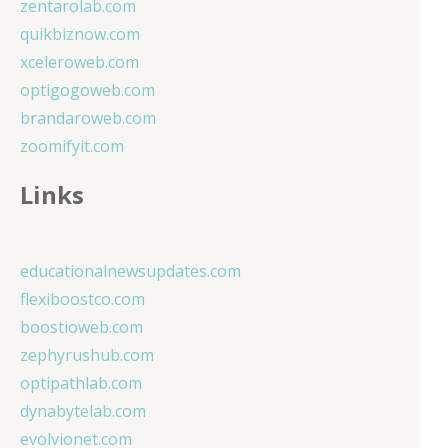
zentarolab.com
quikbiznow.com
xceleroweb.com
optigogoweb.com
brandaroweb.com
zoomifyit.com
Links
educationalnewsupdates.com
flexiboostco.com
boostioweb.com
zephyrushub.com
optipathlab.com
dynabytelab.com
evolvionet.com