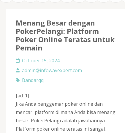
Menang Besar dengan
PokerPelangi: Platform
Poker Online Teratas untuk
Pemain
October 15, 2024
admin@infowavexpert.com
Bandarqq
[ad_1]
Jika Anda penggemar poker online dan
mencari platform di mana Anda bisa menang
besar, PokerPelangi adalah jawabannya.
Platform poker online teratas ini sangat