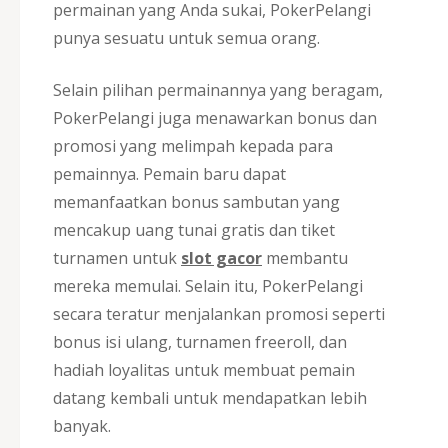
permainan yang Anda sukai, PokerPelangi
punya sesuatu untuk semua orang.
Selain pilihan permainannya yang beragam,
PokerPelangi juga menawarkan bonus dan
promosi yang melimpah kepada para
pemainnya. Pemain baru dapat
memanfaatkan bonus sambutan yang
mencakup uang tunai gratis dan tiket
turnamen untuk
slot gacor
membantu
mereka memulai. Selain itu, PokerPelangi
secara teratur menjalankan promosi seperti
bonus isi ulang, turnamen freeroll, dan
hadiah loyalitas untuk membuat pemain
datang kembali untuk mendapatkan lebih
banyak.