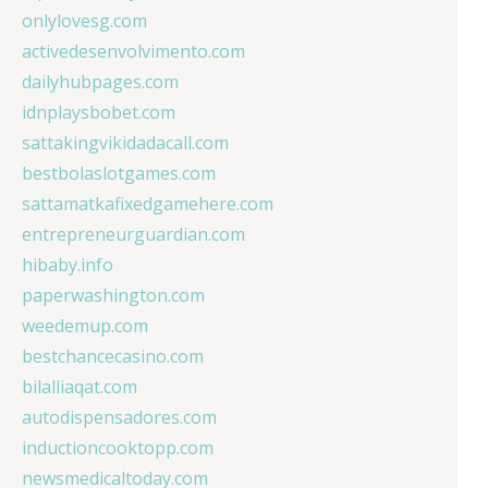
onlylovesg.com
activedesenvolvimento.com
dailyhubpages.com
idnplaysbobet.com
sattakingvikidadacall.com
bestbolaslotgames.com
sattamatkafixedgamehere.com
entrepreneurguardian.com
hibaby.info
paperwashington.com
weedemup.com
bestchancecasino.com
bilalliaqat.com
autodispensadores.com
inductioncooktopp.com
newsmedicaltoday.com