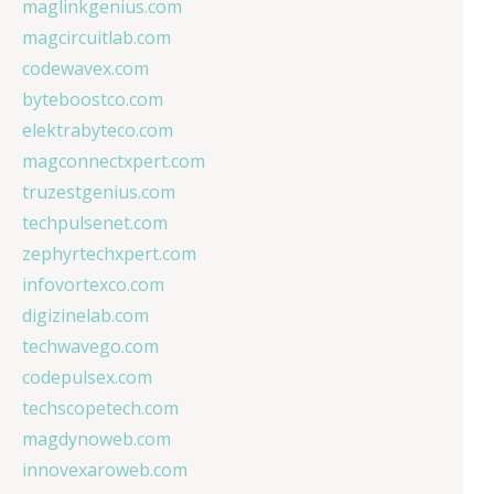
maglinkgenius.com
magcircuitlab.com
codewavex.com
byteboostco.com
elektrabyteco.com
magconnectxpert.com
truzestgenius.com
techpulsenet.com
zephyrtechxpert.com
infovortexco.com
digizinelab.com
techwavego.com
codepulsex.com
techscopetech.com
magdynoweb.com
innovexaroweb.com