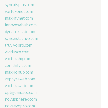
synexisplus.com
vortexonet.com
maxxifynet.com
innovexahub.com
dynacorelab.com
synexistechco.com
truvivopro.com
vividusco.com
vortexahq.com
zenithifyit.com
maxxiohub.com
zephyraweb.com
vortexaweb.com
optigeniusco.com
novuspherex.com
novaevopro.com