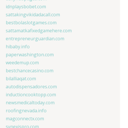
idnplaysbobet.com
sattakingvikidadacall.com
bestbolaslotgames.com
sattamatkafixedgamehere.com
entrepreneurguardian.com
hibaby.info
paperwashington.com
weedemup.com
bestchancecasino.com
bilalliaqat.com
autodispensadores.com
inductioncooktopp.com
newsmedicaltoday.com
roofingnevada.info
magconnectx.com
synexispro.com