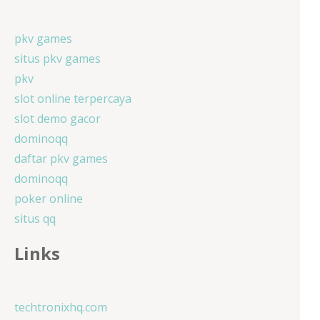
pkv games
situs pkv games
pkv
slot online terpercaya
slot demo gacor
dominoqq
daftar pkv games
dominoqq
poker online
situs qq
Links
techtronixhq.com