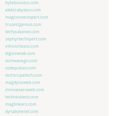
byteboostco.com
elektrabyteco.com
magconnectxpert.com
truzestgenius.com
techpulsenet.com
zephyrtechxpert.com
infovortexco.com
digizinelab.com
techwavego.com
codepulsex.com
techscopetech.com
magdynoweb.com
innovexaroweb.com
techreviveco.com
maglinkaro.com
dynabytenet.com