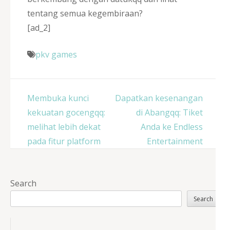
tentang semua kegembiraan?
[ad_2]
pkv games
Post
Membuka kunci
Dapatkan kesenangan
navigation
kekuatan gocengqq:
di Abangqq: Tiket
melihat lebih dekat
Anda ke Endless
pada fitur platform
Entertainment
Search
Search