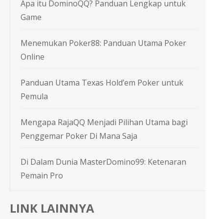
Apa itu DominoQQ? Panduan Lengkap untuk
Game
Menemukan Poker88: Panduan Utama Poker
Online
Panduan Utama Texas Hold’em Poker untuk
Pemula
Mengapa RajaQQ Menjadi Pilihan Utama bagi
Penggemar Poker Di Mana Saja
Di Dalam Dunia MasterDomino99: Ketenaran
Pemain Pro
LINK LAINNYA