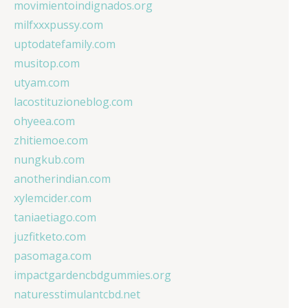
movimientoindignados.org
milfxxxpussy.com
uptodatefamily.com
musitop.com
utyam.com
lacostituzioneblog.com
ohyeea.com
zhitiemoe.com
nungkub.com
anotherindian.com
xylemcider.com
taniaetiago.com
juzfitketo.com
pasomaga.com
impactgardencbdgummies.org
naturesstimulantcbd.net