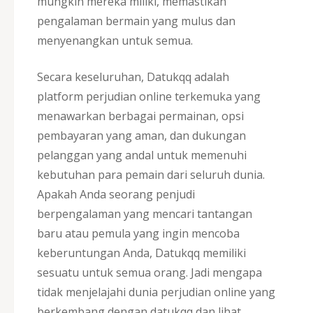
mungkin mereka miliki, memastikan
pengalaman bermain yang mulus dan
menyenangkan untuk semua.
Secara keseluruhan, Datukqq adalah
platform perjudian online terkemuka yang
menawarkan berbagai permainan, opsi
pembayaran yang aman, dan dukungan
pelanggan yang andal untuk memenuhi
kebutuhan para pemain dari seluruh dunia.
Apakah Anda seorang penjudi
berpengalaman yang mencari tantangan
baru atau pemula yang ingin mencoba
keberuntungan Anda, Datukqq memiliki
sesuatu untuk semua orang. Jadi mengapa
tidak menjelajahi dunia perjudian online yang
berkembang dengan datukqq dan lihat