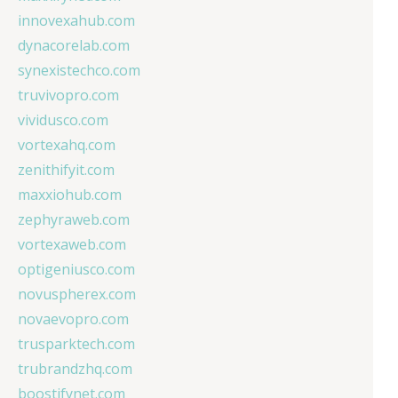
innovexahub.com
dynacorelab.com
synexistechco.com
truvivopro.com
vividusco.com
vortexahq.com
zenithifyit.com
maxxiohub.com
zephyraweb.com
vortexaweb.com
optigeniusco.com
novuspherex.com
novaevopro.com
trusparktech.com
trubrandzhq.com
boostifynet.com