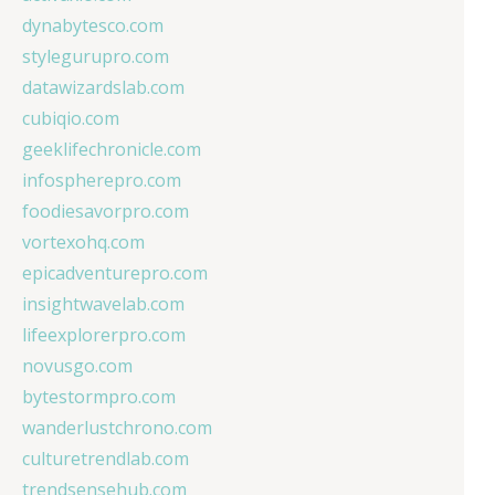
dynabytesco.com
stylegurupro.com
datawizardslab.com
cubiqio.com
geeklifechronicle.com
infospherepro.com
foodiesavorpro.com
vortexohq.com
epicadventurepro.com
insightwavelab.com
lifeexplorerpro.com
novusgo.com
bytestormpro.com
wanderlustchrono.com
culturetrendlab.com
trendsensehub.com