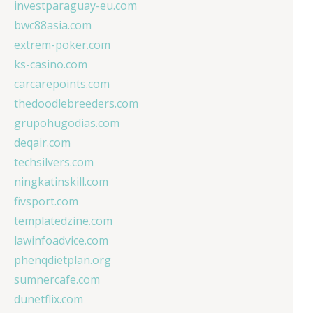
investparaguay-eu.com
bwc88asia.com
extrem-poker.com
ks-casino.com
carcarepoints.com
thedoodlebreeders.com
grupohugodias.com
deqair.com
techsilvers.com
ningkatinskill.com
fivsport.com
templatedzine.com
lawinfoadvice.com
phenqdietplan.org
sumnercafe.com
dunetflix.com