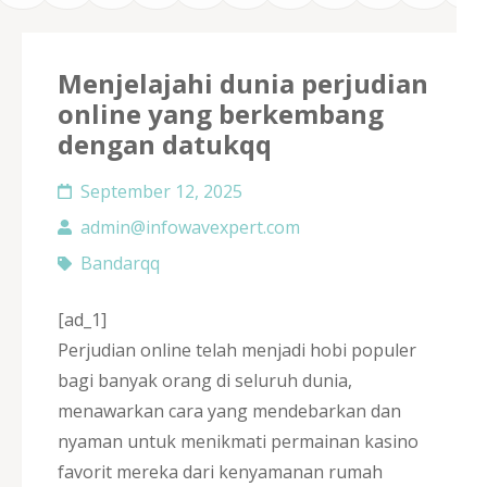
Menjelajahi dunia perjudian
online yang berkembang
dengan datukqq
September 12, 2025
admin@infowavexpert.com
Bandarqq
[ad_1]
Perjudian online telah menjadi hobi populer
bagi banyak orang di seluruh dunia,
menawarkan cara yang mendebarkan dan
nyaman untuk menikmati permainan kasino
favorit mereka dari kenyamanan rumah