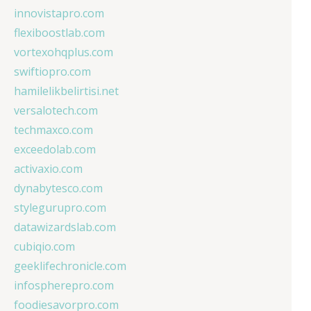
innovistapro.com
flexiboostlab.com
vortexohqplus.com
swiftiopro.com
hamilelikbelirtisi.net
versalotech.com
techmaxco.com
exceedolab.com
activaxio.com
dynabytesco.com
stylegurupro.com
datawizardslab.com
cubiqio.com
geeklifechronicle.com
infospherepro.com
foodiesavorpro.com