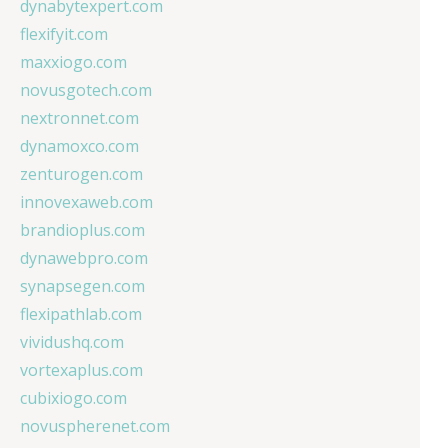
dynabytexpert.com
flexifyit.com
maxxiogo.com
novusgotech.com
nextronnet.com
dynamoxco.com
zenturogen.com
innovexaweb.com
brandioplus.com
dynawebpro.com
synapsegen.com
flexipathlab.com
vividushq.com
vortexaplus.com
cubixiogo.com
novuspherenet.com