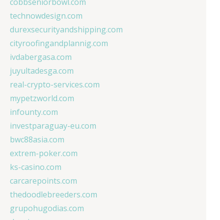
cobbseniorbowl.com
technowdesign.com
durexsecurityandshipping.com
cityroofingandplannig.com
ivdabergasa.com
juyultadesga.com
real-crypto-services.com
mypetzworld.com
infounty.com
investparaguay-eu.com
bwc88asia.com
extrem-poker.com
ks-casino.com
carcarepoints.com
thedoodlebreeders.com
grupohugodias.com