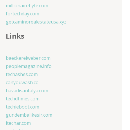
millionairebyte.com
fortechday.com
getcaminorealestateusa.xyz
Links
baeckereiweber.com
peoplemagazine.info
techashes.com
canyouwash.co
havadisantalya.com
techdtimes.com
techieboot.com
gundembalikesir.com
itechar.com