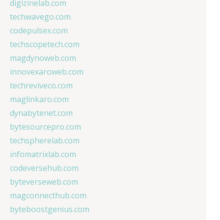
digizinelab.com
techwavego.com
codepulsex.com
techscopetech.com
magdynoweb.com
innovexaroweb.com
techreviveco.com
maglinkaro.com
dynabytenet.com
bytesourcepro.com
techspherelab.com
infomatrixlab.com
codeversehub.com
byteverseweb.com
magconnecthub.com
byteboostgenius.com