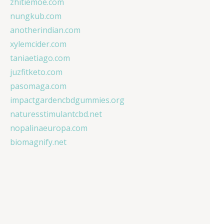
zhitiemoe.com
nungkub.com
anotherindian.com
xylemcider.com
taniaetiago.com
juzfitketo.com
pasomaga.com
impactgardencbdgummies.org
naturesstimulantcbd.net
nopalinaeuropa.com
biomagnify.net