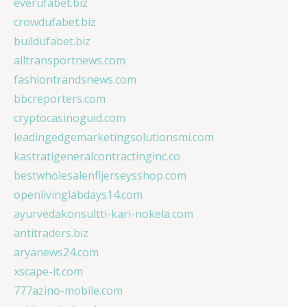
everufabet.biz
crowdufabet.biz
buildufabet.biz
alltransportnews.com
fashiontrandsnews.com
bbcreporters.com
cryptocasinoguid.com
leadingedgemarketingsolutionsmi.com
kastratigeneralcontractinginc.co
bestwholesalenfljerseysshop.com
openlivinglabdays14.com
ayurvedakonsultti-kari-nokela.com
antitraders.biz
aryanews24.com
xscape-it.com
777azino-mobile.com