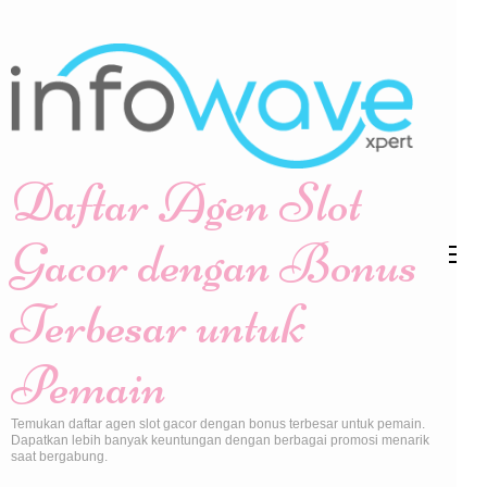
Skip
to
content
(Press
Enter)
Daftar Agen Slot
Gacor dengan Bonus
Terbesar untuk
Pemain
Temukan daftar agen slot gacor dengan bonus terbesar untuk pemain.
Dapatkan lebih banyak keuntungan dengan berbagai promosi menarik
saat bergabung.