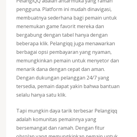
PelangiQQ adalah antarmuka yang ramah
pengguna. Platform ini mudah dinavigasi,
membuatnya sederhana bagi pemain untuk
menemukan game favorit mereka dan
bergabung dengan tabel hanya dengan
beberapa klik. Pelangiqq juga menawarkan
berbagai opsi pembayaran yang nyaman,
memungkinkan pemain untuk menyetor dan
menarik dana dengan cepat dan aman.
Dengan dukungan pelanggan 24/7 yang
tersedia, pemain dapat yakin bahwa bantuan
selalu hanya satu klik.
Tapi mungkin daya tarik terbesar Pelangiqq
adalah komunitas pemainnya yang
bersemangat dan ramah. Dengan fitur
obrolan yang memungkinkan pemain untuk