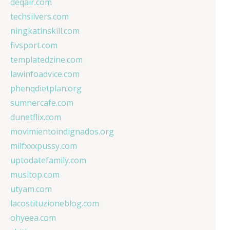
deqair.com
techsilvers.com
ningkatinskill.com
fivsport.com
templatedzine.com
lawinfoadvice.com
phenqdietplan.org
sumnercafe.com
dunetflix.com
movimientoindignados.org
milfxxxpussy.com
uptodatefamily.com
musitop.com
utyam.com
lacostituzioneblog.com
ohyeea.com