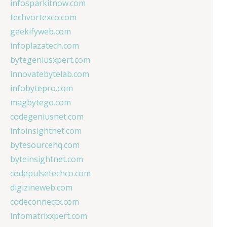
infosparkitnow.com
techvortexco.com
geekifyweb.com
infoplazatech.com
bytegeniusxpert.com
innovatebytelab.com
infobytepro.com
magbytego.com
codegeniusnet.com
infoinsightnet.com
bytesourcehq.com
byteinsightnet.com
codepulsetechco.com
digizineweb.com
codeconnectx.com
infomatrixxpert.com