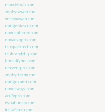
maxxiohub.com
zephyraweb.com
vortexaweb.com
optigeniusco.com
novuspherex.com
novaevopro.com
trusparktech.com
trubrandzhq.com
boostifynet.com
nexventpro.com
zephyrtechx.com
optigoxpert.com
novuswayz.com
actifypro.com
dynaboostx.com
instaflexco.com