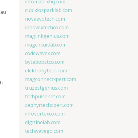
infomatrixhq.com
cubixiosparklab.com
tau
novaevotech.com
innovextechco.com
maglinkgenius.com
magcircuitlab.com
codewavex.com
byteboostco.com
elektrabyteco.com
magconnectxpert.com
ah
truzestgenius.com
techpulsenet.com
zephyrtechxpert.com
infovortexco.com
digizinelab.com
techwavego.com