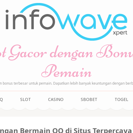
t Gacor dengan Bonu
Pemain
n bonus terbesar untuk pemain. Dapatkan lebih banyak keuntungan dengan ber
Q
SLOT
CASINO
SBOBET
TOGEL
tungan Bermain QQ di Situs Terpercaya