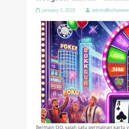
January 2, 2025
admin@infowave
Bermain QQ, salah satu permainan kartu 