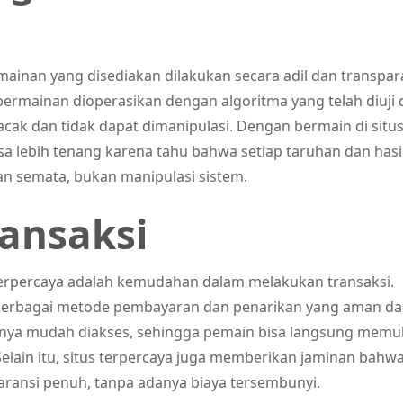
inan yang disediakan dilakukan secara adil dan transpar
ermainan dioperasikan dengan algoritma yang telah diuji 
 acak dan tidak dapat dimanipulasi. Dengan bermain di situ
a lebih tenang karena tahu bahwa setiap taruhan dan hasi
n semata, bukan manipulasi sistem.
ansaksi
terpercaya adalah kemudahan dalam melakukan transaksi.
 berbagai metode pembayaran dan penarikan yang aman d
sanya mudah diakses, sehingga pemain bisa langsung memul
lain itu, situs terpercaya juga memberikan jaminan bahw
aransi penuh, tanpa adanya biaya tersembunyi.