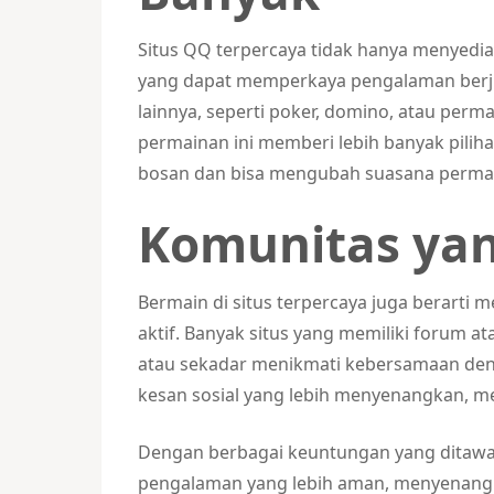
Situs QQ terpercaya tidak hanya menyedia
yang dapat memperkaya pengalaman berju
lainnya, seperti poker, domino, atau perma
permainan ini memberi lebih banyak pili
bosan dan bisa mengubah suasana permai
Komunitas yan
Bermain di situs terpercaya juga berarti m
aktif. Banyak situs yang memiliki forum at
atau sekadar menikmati kebersamaan den
kesan sosial yang lebih menyenangkan, 
Dengan berbagai keuntungan yang ditawa
pengalaman yang lebih aman, menyenangk